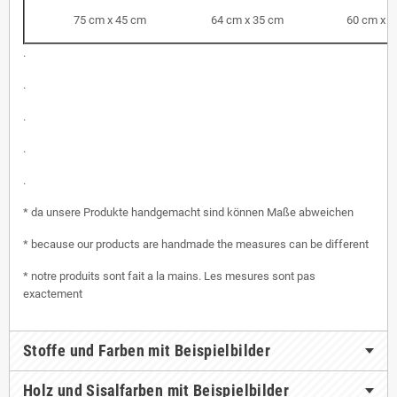
75 cm x 45 cm
64 cm x 35 cm
60 cm x 3
.
.
.
.
.
* da unsere Produkte handgemacht sind können Maße abweichen
* because our products are handmade the measures can be different
* notre produits sont fait a la mains. Les mesures sont pas
exactement
Stoffe und Farben mit Beispielbilder
Holz und Sisalfarben mit Beispielbilder