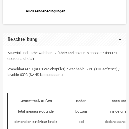
Rücksendebedingungen
Beschreibung
Material und Farbe wählbar / fabric and colour to choose / tissu et
couleur a choisir
Waschbar 60°C (KEIN Weichspüler) / washable 60°C ( NO softener) /
lavable 60°C (SANS l'adoucissant)
Gesamtmaß Außen
Boden
Innen unge
total measure outside
bottom
inside unst
dimension extérieur totale
sol
dedans sans l'