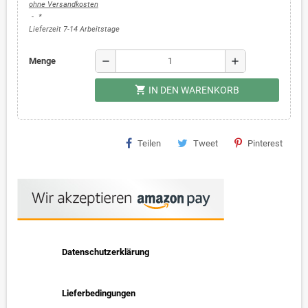
ohne Versandkosten
*
Lieferzeit 7-14 Arbeitstage
remove
add
Menge
shopping_cart
IN DEN WARENKORB
Teilen
Tweet
Pinterest
Datenschutzerklärung
Lieferbedingungen