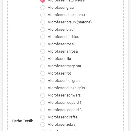
Microfaser naturweiss
check
Microfaser grau
Microfaser dunkelgrau
Microfaser braun (marone)
Microfaser blau
Microfaser hellblau
Microfaser rosa
Microfaser altrosa
Microfaser lila
Microfaser magenta
Microfaser rot
Microfaser hellgrün
Microfaser dunkelgrün
Microfaser schwarz
Microfaser leopard 1
Microfaser leopard 3
Microfaser giraffe
Farbe Textil:
Microfaser zebra