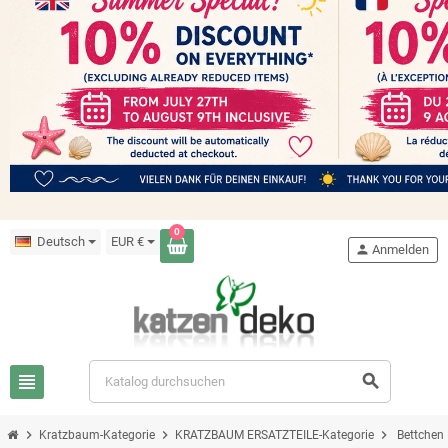
0
Deutsch
EUR €
person
Anmelden
view_headline
search
chevron_right
chevron_right
chevron_right
Kratzbaum-Kategorie
KRATZBAUM ERSATZTEILE-Kategorie
Bettchen 