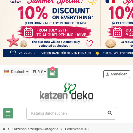
0
Deutsch
EUR €
person
Anmelden
view_headline
search
chevron_right
chevron_right
Katzenspielzeugen-Kategorie
Federwedel XS