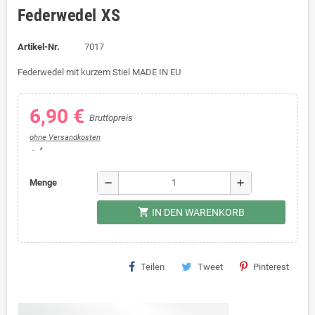
Federwedel XS
Artikel-Nr.
7017
Federwedel mit kurzem Stiel MADE IN EU
6,90 €
Bruttopreis
ohne Versandkosten
*
remove
add
Menge
shopping_cart
IN DEN WARENKORB
Teilen
Tweet
Pinterest