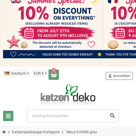
0
Deutsch
EUR €
person
Anmelden
view_headline
search
chevron_right
chevron_right
Katzenspielzeugen-Kategorie
Maus Echtfell grau