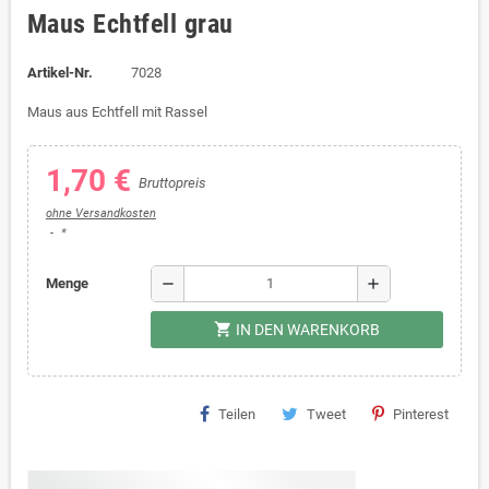
Maus Echtfell grau
Artikel-Nr.
7028
Maus aus Echtfell mit Rassel
1,70 €
Bruttopreis
ohne Versandkosten
*
remove
add
Menge
shopping_cart
IN DEN WARENKORB
Teilen
Tweet
Pinterest