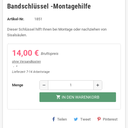
Bandschlüssel -Montagehilfe
Artikel-Nr.
1851
Dieser Schlüssel hilft Ihnen bei Montage oder nachziehen von
Sisalsäulen.
14,00 €
Bruttopreis
ohne Versandkosten
*
Lieferzeit 7-14 Arbeitstage
remove
add
Menge
shopping_cart
IN DEN WARENKORB
Teilen
Tweet
Pinterest