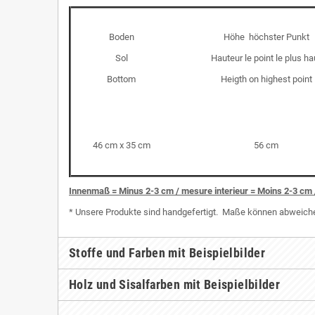
Boden
Höhe höchster Punkt
Sol
Hauteur le point le plus ha
Bottom
Heigth on highest point
46 cm x 35 cm
56 cm
I
nnenmaß = Minus 2-3 cm / mesure interieur = Moins 2-3 cm 
* Unsere Produkte sind handgefertigt. Maße können abweichen
Stoffe und Farben mit Beispielbilder
Holz und Sisalfarben mit Beispielbilder