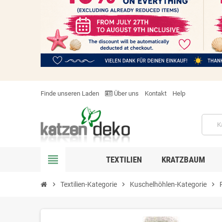
Finde unseren Laden
Über uns
Kontakt
Help
view_headline
TEXTILIEN
KRATZBAUM
chevron_right
Textilien-Kategorie
chevron_right
Kuschelhöhlen-Kategorie
chevron_right