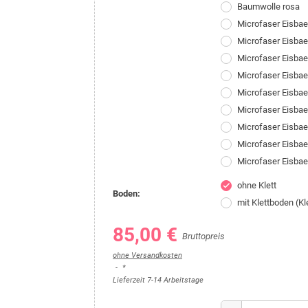
Baumwolle rosa
Microfaser Eisba
Microfaser Eisba
Microfaser Eisbae
Microfaser Eisba
Microfaser Eisba
Microfaser Eisbae
Microfaser Eisba
Microfaser Eisba
Microfaser Eisba
ohne Klett
check
Boden:
mit Klettboden (K
85,00 €
Bruttopreis
ohne Versandkosten
*
Lieferzeit 7-14 Arbeitstage