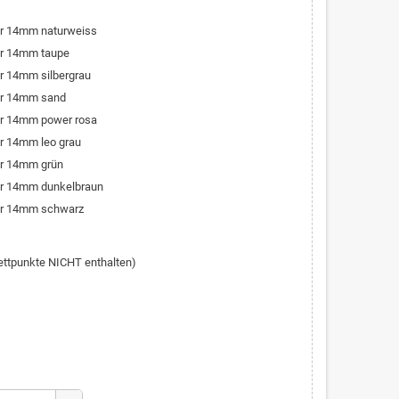
er 14mm naturweiss
er 14mm taupe
r 14mm silbergrau
er 14mm sand
er 14mm power rosa
r 14mm leo grau
er 14mm grün
er 14mm dunkelbraun
er 14mm schwarz
lettpunkte NICHT enthalten)