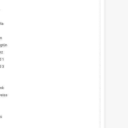
a
ta
ün
lgrün
rz
d 1
d 3
ink
weiss
au