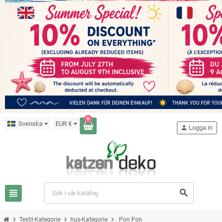
0
Svenska
EUR €
person
Logga in
view_headline
search
chevron_right
chevron_right
chevron_right
Textil-Kategorie
hus-Kategorie
Pon Pon