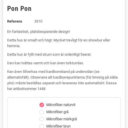
Pon Pon
Referens
3310
En fantastisk, platsbesparande design!
Detta hus är smalt och högt. Mycket trevligt för en showbur eller
hemma.
Detta hus är fyllt med skum som är ordentligt fixerat.
Den kan tvättas varmt och kan även torktumlas.
Kan även tillverkas med kardborreband på undersidan (se
alternativfält). Observera att kardborrepunkterna (för limning på släta
ytor) måste beställas separat och levereras inte automatiskt. Dessa
har artikelnummer 1448
Mikrofiber naturvit
check
Mikrofiber grå
Mikrofiber mörkgrå
Mikrofiber brun