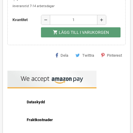
*
leveranstid 7-14 arbetsdagar
remove
add
Kvantitet
shopping_cart
LÄGG TILL I VARUKORGEN
Dela
Twittra
Pinterest
Dataskydd
Fraktkostnader