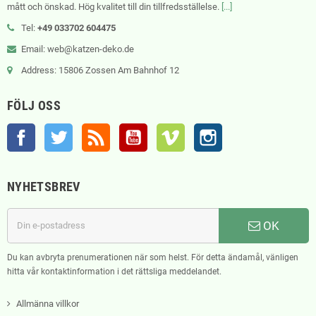
mått och önskad. Hög kvalitet till din tillfredsställelse.
[...]
Tel:
+49 033702 604475
Email: web@katzen-deko.de
Address: 15806 Zossen Am Bahnhof 12
FÖLJ OSS
Facebook
Twitter
RSS
YouTube
Vimeo
Instagram
NYHETSBREV
OK
Du kan avbryta prenumerationen när som helst. För detta ändamål, vänligen
hitta vår kontaktinformation i det rättsliga meddelandet.
Allmänna villkor