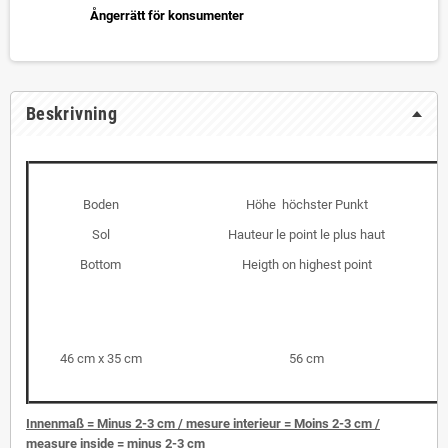
Ångerrätt för konsumenter
Beskrivning
Boden
Höhe höchster Punkt
Sol
Hauteur le point le plus haut
Bottom
Heigth on highest point
46 cm x 35 cm
56 cm
I
nnenmaß = Minus 2-3 cm / mesure interieur = Moins 2-3 cm /
measure inside = minus 2-3 cm