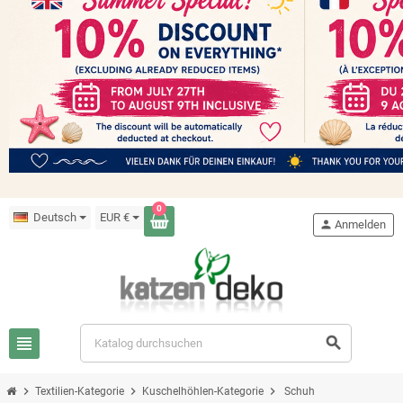
0
Deutsch
EUR €
person
Anmelden
view_headline
search
chevron_right
chevron_right
chevron_right
Textilien-Kategorie
Kuschelhöhlen-Kategorie
Schuh