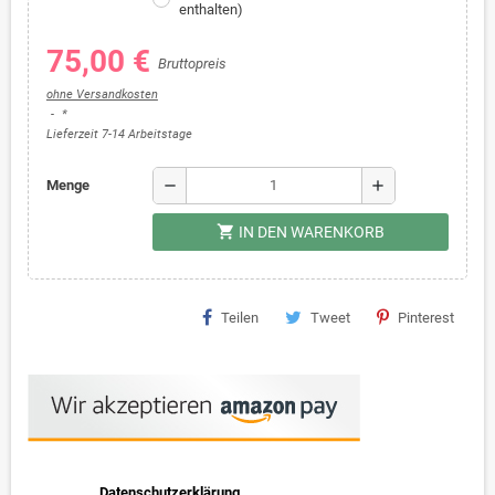
enthalten)
75,00 €
Bruttopreis
ohne Versandkosten
*
Lieferzeit 7-14 Arbeitstage
remove
add
Menge
shopping_cart
IN DEN WARENKORB
Teilen
Tweet
Pinterest
Datenschutzerklärung