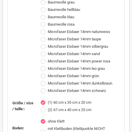
Baumwolle grau
Baumwolle hellblau
Baumwolle blau
Baumwolle rosa
Microfaser Eisbaer 14mm naturweiss
Microfaser Eisbaer 14mm taupe
Microfaser Eisbaer 14mm silbergrau
Microfaser Eisbaer 14mm sand
Microfaser Eisbaer 14mm power rosa
Microfaser Eisbaer 14mm leo grau
Microfaser Eisbaer 14mm grün
Microfaser Eisbaer 14mm dunkelbraun
Microfaser Eisbaer 14mm schwarz
(1) 60 cm x 35 cm x 20 cm
check
Größe / size
/ taille::
(2) 67 cm x 40 cm x 25 cm
ohne Klett
check
Boden:
mit Klettboden (Klettpunkte NICHT