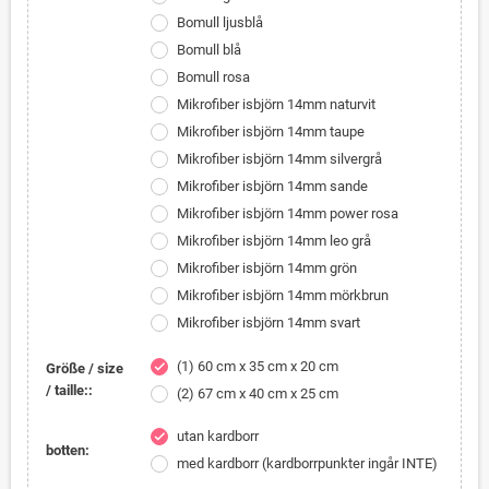
Bomull ljusblå
Bomull blå
Bomull rosa
Mikrofiber isbjörn 14mm naturvit
Mikrofiber isbjörn 14mm taupe
Mikrofiber isbjörn 14mm silvergrå
Mikrofiber isbjörn 14mm sande
Mikrofiber isbjörn 14mm power rosa
Mikrofiber isbjörn 14mm leo grå
Mikrofiber isbjörn 14mm grön
Mikrofiber isbjörn 14mm mörkbrun
Mikrofiber isbjörn 14mm svart
(1) 60 cm x 35 cm x 20 cm
check
Größe / size
/ taille::
(2) 67 cm x 40 cm x 25 cm
utan kardborr
check
botten:
med kardborr (kardborrpunkter ingår INTE)