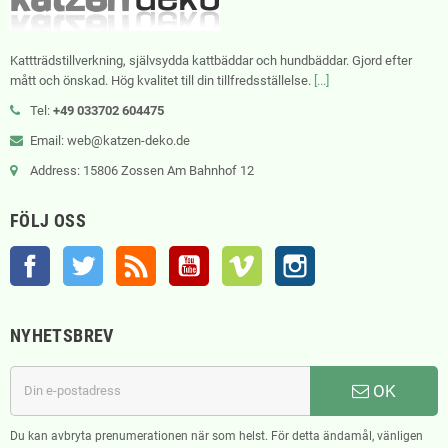
Kattträdstillverkning, självsydda kattbäddar och hundbäddar. Gjord efter
mått och önskad. Hög kvalitet till din tillfredsställelse.
[...]
Tel:
+49 033702 604475
Email: web@katzen-deko.de
Address: 15806 Zossen Am Bahnhof 12
FÖLJ OSS
Facebook
Twitter
RSS
YouTube
Vimeo
Instagram
NYHETSBREV
OK
Du kan avbryta prenumerationen när som helst. För detta ändamål, vänligen