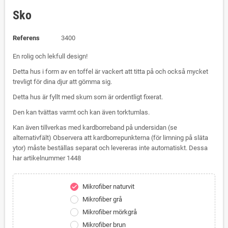
Sko
Referens
3400
En rolig och lekfull design!
Detta hus i form av en toffel är vackert att titta på och också mycket
trevligt för dina djur att gömma sig.
Detta hus är fyllt med skum som är ordentligt fixerat.
Den kan tvättas varmt och kan även torktumlas.
Kan även tillverkas med kardborreband på undersidan (se
alternativfält) Observera att kardborrepunkterna (för limning på släta
ytor) måste beställas separat och levereras inte automatiskt. Dessa
har artikelnummer 1448
Mikrofiber naturvit
check
Mikrofiber grå
Mikrofiber mörkgrå
Mikrofiber brun