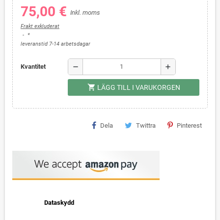
75,00 €
Inkl. moms
Frakt exkluderat
*
leveranstid 7-14 arbetsdagar
remove
add
Kvantitet
shopping_cart
LÄGG TILL I VARUKORGEN
Dela
Twittra
Pinterest
Dataskydd