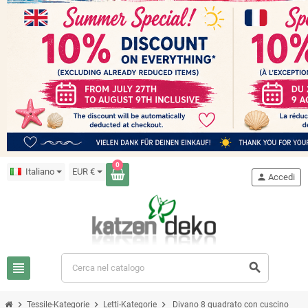
0
Italiano
EUR €
person
Accedi
view_headline
search
chevron_right
chevron_right
chevron_right
Tessile-Kategorie
Letti-Kategorie
Divano 8 quadrato con cuscino