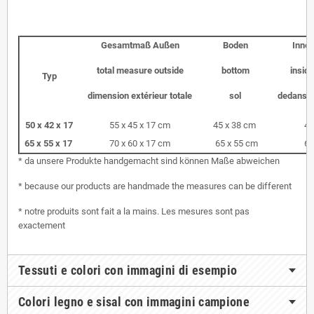
Gesamtmaß Außen
Boden
Inne
total measure outside
bottom
insid
Typ
dimension extérieur totale
sol
dedans s
50 x 42 x 17
55 x 45 x 17 cm
45 x 38 cm
45
65 x 55 x 17
70 x 60 x 17 cm
65 x 55 cm
60
* da unsere Produkte handgemacht sind können Maße abweichen
* because our products are handmade the measures can be different
* notre produits sont fait a la mains. Les mesures sont pas
exactement
Tessuti e colori con immagini di esempio
Colori legno e sisal con immagini campione