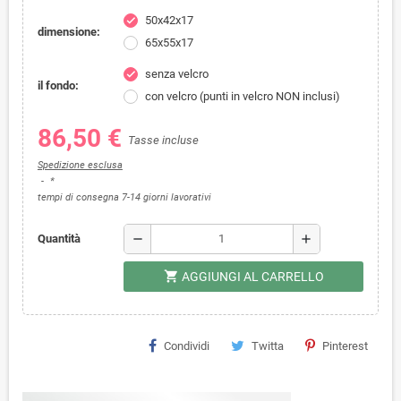
50x42x17
check
dimensione:
65x55x17
senza velcro
check
il fondo:
con velcro (punti in velcro NON inclusi)
86,50 €
Tasse incluse
Spedizione esclusa
*
tempi di consegna 7-14 giorni lavorativi
remove
add
Quantità
shopping_cart
AGGIUNGI AL CARRELLO
Condividi
Twitta
Pinterest