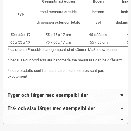
Gesamtmaß Außen
Boden
Inne
total measure outside
bottom
insid
Typ
dimension extérieur totale
sol
dedans s
50 x 42 x 17
55 x 45 x 17 cm
45 x 38 cm
45
65 x 55 x 17
70 x 60 x 17 cm
65 x 55 cm
60
* da unsere Produkte handgemacht sind können Maße abweichen
* because our products are handmade the measures can be different
* notre produits sont fait a la mains. Les mesures sont pas
exactement
Tyger och färger med exempelbilder
Trä- och sisalfärger med exempelbilder