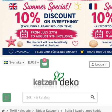
0
Svenska
EUR €
person
Logga in
view_headline
search
chevron_right
chevron_right
chevron_right
Textil-Kategorie
Bäddar-Kategorie
Soffa 8 kvadrat med kudde