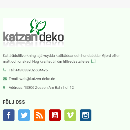
Kattträdstillverkning, självsydda kattbäddar och hundbäddar. Gjord efter
mått och önskad. Hög kvalitet till din tillfredsställelse.
[...]
Tel:
+49 033702 604475
Email: web@katzen-deko.de
Address: 15806 Zossen Am Bahnhof 12
FÖLJ OSS
Facebook
Twitter
RSS
YouTube
Vimeo
Instagram