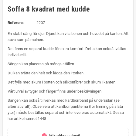
Soffa 8 kvadrat med kudde
Referens
2207
En stabil säng för djur. Djuret kan vila benen och huvudet på kanten. Att
sova som på molnen.
Det finns en separat kudde för extra komfort. Detta kan också tvättas
individuellt.
Sängen kan placeras på många ställen.
Du kan tvätta den helt och lägga den i torken.
Det fylls med skum i botten och silikonfibrer och skum i kanten.
Vårt urval av tyger och färger finns under beskrivningen!
Sängen kan också tillverkas med kardborrband på undersidan (se
alternativfält). Observera att kardborrpunkterna (för limning på släta
ytor) måste beställas separat och inte levereras automatiskt. Dessa
har artikelnumret 1448
Mikrofiber naturvit
check