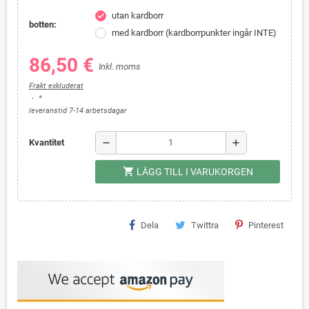
utan kardborr
check
botten:
med kardborr (kardborrpunkter ingår INTE)
86,50 €
Inkl. moms
Frakt exkluderat
*
leveranstid 7-14 arbetsdagar
remove
add
Kvantitet
shopping_cart
LÄGG TILL I VARUKORGEN
Dela
Twittra
Pinterest