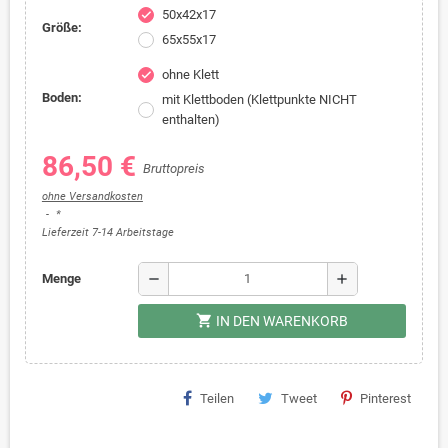
50x42x17
check
Größe:
65x55x17
ohne Klett
check
Boden:
mit Klettboden (Klettpunkte NICHT
enthalten)
86,50 €
Bruttopreis
ohne Versandkosten
*
Lieferzeit 7-14 Arbeitstage
remove
add
Menge
shopping_cart
IN DEN WARENKORB
Teilen
Tweet
Pinterest