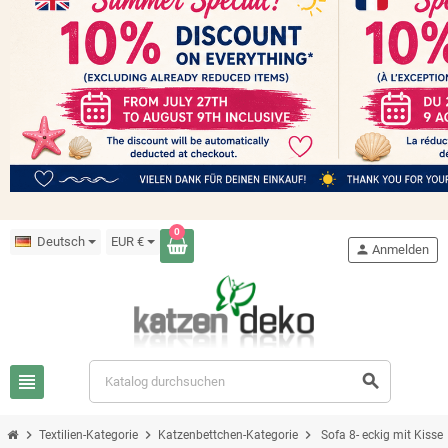
0
Deutsch
EUR €
person
Anmelden
view_headline
search
chevron_right
chevron_right
chevron_right
Textilien-Kategorie
Katzenbettchen-Kategorie
Sofa 8- eckig mit Kisse