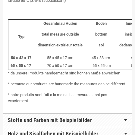
lavable 60°C (SANS l'adoucissant)
Gesamtmaß Außen
Boden
Inne
total measure outside
bottom
insid
Typ
dimension extérieur totale
sol
dedans s
50 x 42 x 17
55 x 45 x 17 cm
45 x 38 cm
45
65 x 55 x 17
70 x 60 x 17 cm
65 x 55 cm
60
* da unsere Produkte handgemacht sind können Maße abweichen
* because our products are handmade the measures can be different
* notre produits sont fait a la mains. Les mesures sont pas
exactement
Stoffe und Farben mit Beispielbilder
Holz und Sisalfarben mit Beispielbilder