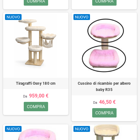
COMPRA
COMPRA
NUOVO
NUOVO
Tiragraffi Osny 180 cm
Cuscino di ricambio per albero
baby R35
959,00 €
Da
46,50 €
Da
COMPRA
COMPRA
NUOVO
NUOVO