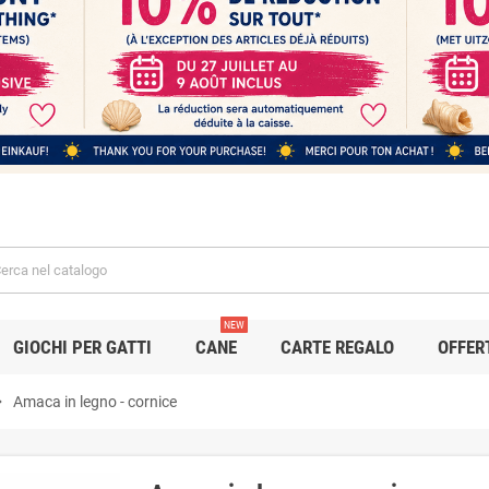
NEW
GIOCHI PER GATTI
CANE
CARTE REGALO
OFFER
_right
Amaca in legno - cornice