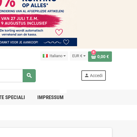
0
Italiano
EUR €
0,00 €
search
person
Accedi
PRO
TE SPECIALI
IMPRESSUM