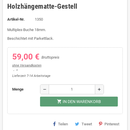
Holzhängematte-Gestell
Artikel-Nr.
1350
Multiplex-Buche 18mm.
Beschichtet mit Parkettlack.
59,00 €
Bruttopreis
ohne Versandkosten
*
Lieferzeit 7-14 Arbeitstage
remove
add
Menge
shopping_cart
IN DEN WARENKORB
Teilen
Tweet
Pinterest