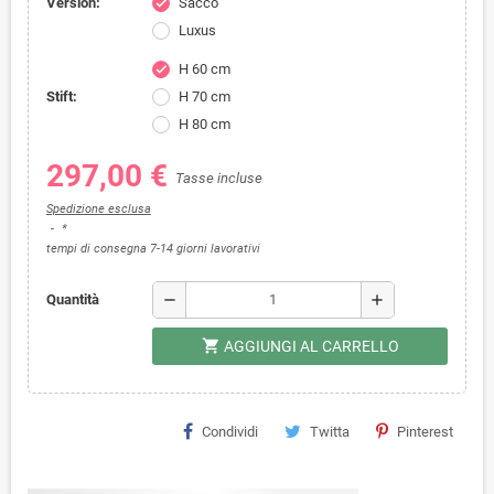
Version:
Sacco
check
Luxus
H 60 cm
check
Stift:
H 70 cm
H 80 cm
297,00 €
Tasse incluse
Spedizione esclusa
*
tempi di consegna 7-14 giorni lavorativi
remove
add
Quantità
shopping_cart
AGGIUNGI AL CARRELLO
Condividi
Twitta
Pinterest