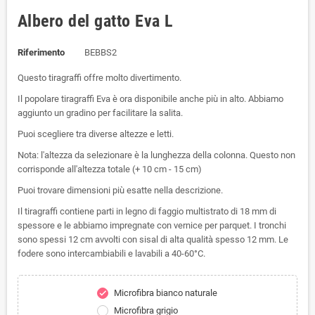
Albero del gatto Eva L
Riferimento
BEBBS2
Questo tiragraffi offre molto divertimento.
Il popolare tiragraffi Eva è ora disponibile anche più in alto. Abbiamo
aggiunto un gradino per facilitare la salita.
Puoi scegliere tra diverse altezze e letti.
Nota: l'altezza da selezionare è la lunghezza della colonna. Questo non
corrisponde all'altezza totale (+ 10 cm - 15 cm)
Puoi trovare dimensioni più esatte nella descrizione.
Il tiragraffi contiene parti in legno di faggio multistrato di 18 mm di
spessore e le abbiamo impregnate con vernice per parquet. I tronchi
sono spessi 12 cm avvolti con sisal di alta qualità spesso 12 mm. Le
fodere sono intercambiabili e lavabili a 40-60°C.
Microfibra bianco naturale
check
Microfibra grigio