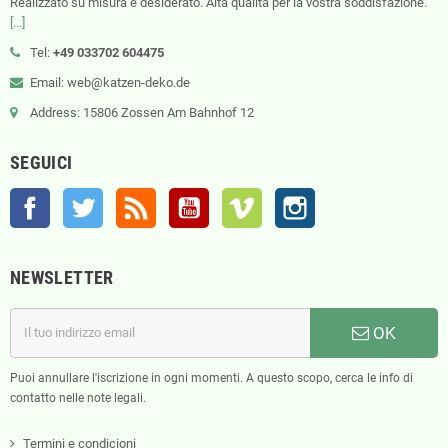
Realizzato su misura e desiderato. Alta qualità per la vostra soddisfazione.
[...]
Tel:
+49 033702 604475
Email: web@katzen-deko.de
Address: 15806 Zossen Am Bahnhof 12
SEGUICI
Facebook
Twitter
Rss
YouTube
Vimeo
Instagram
NEWSLETTER
OK
Puoi annullare l'iscrizione in ogni momenti. A questo scopo, cerca le info di
contatto nelle note legali.
Termini e condicioni