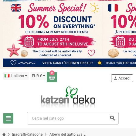
0
Italiano
EUR €
person
Accedi
view_headline
search
chevron_right
chevron_right
tiragraffi-Kategorie
Albero del gatto Eva L