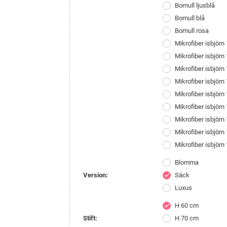
Bomull ljusblå
Bomull blå
Bomull rosa
Mikrofiber isbjörn
Mikrofiber isbjör
Mikrofiber isbjörn
Mikrofiber isbjör
Mikrofiber isbjör
Mikrofiber isbjör
Mikrofiber isbjör
Mikrofiber isbjör
Mikrofiber isbjör
Blomma
Version:
Säck
check
Luxus
H 60 cm
check
Stift:
H 70 cm