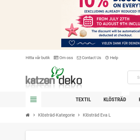
Hitta vår butik
Om oss
Contact Us
Help
help_outline
NEW
view_headline
TEXTIL
KLÖSTRÄD
chevron_right
Klösträd-Kategorie
chevron_right
Klösträd Eva L