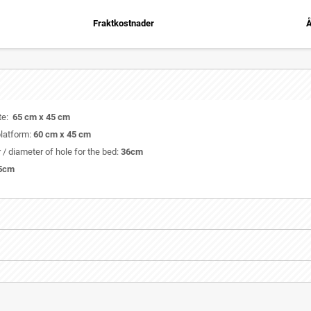
Fraktkostnader
Å
ate:
65 cm x 45 cm
platform:
60 cm x 45 cm
/ diameter of hole for the bed:
36cm
5cm