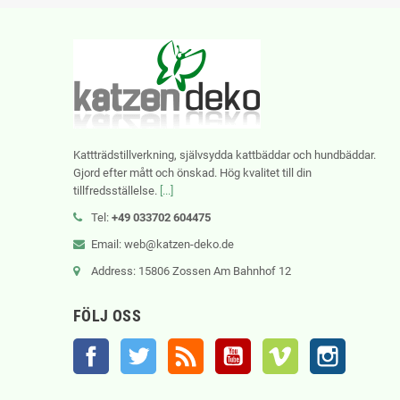
Kattträdstillverkning, självsydda kattbäddar och hundbäddar.
Gjord efter mått och önskad. Hög kvalitet till din
tillfredsställelse.
[...]
Tel:
+49 033702 604475
Email: web@katzen-deko.de
Address: 15806 Zossen Am Bahnhof 12
FÖLJ OSS
Facebook
Twitter
RSS
YouTube
Vimeo
Instagram