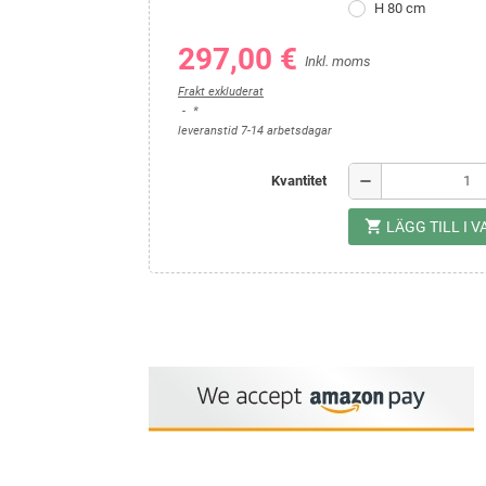
H 80 cm
297,00 €
Inkl. moms
Frakt exkluderat
*
leveranstid 7-14 arbetsdagar
remove
Kvantitet
shopping_cart
LÄGG TILL I