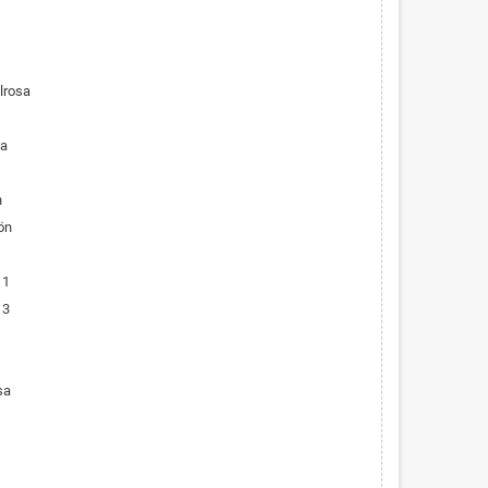
lrosa
ta
n
ön
 1
 3
sa