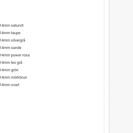
 14mm naturvit
n 14mm taupe
 14mm silvergrå
n 14mm sande
n 14mm power rosa
n 14mm leo grå
n 14mm grön
n 14mm mörkbrun
n 14mm svart