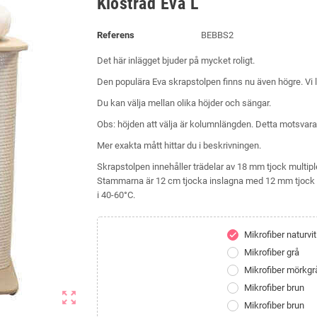
Klösträd Eva L
Referens
BEBBS2
Det här inlägget bjuder på mycket roligt.
Den populära Eva skrapstolpen finns nu även högre. Vi lade
Du kan välja mellan olika höjder och sängar.
Obs: höjden att välja är kolumnlängden. Detta motsvarar
Mer exakta mått hittar du i beskrivningen.
Skrapstolpen innehåller trädelar av 18 mm tjock multip
Stammarna är 12 cm tjocka inslagna med 12 mm tjock si
i 40-60°C.
Mikrofiber naturvit
check
Mikrofiber grå
Mikrofiber mörkgr
Mikrofiber brun
zoom_out_map
Mikrofiber brun