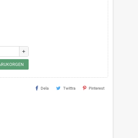
add
 VARUKORGEN
Dela
Twittra
Pinterest