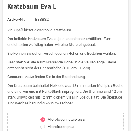
Kratzbaum Eva L
Artikel-Nr.
BEBBS2
Viel Spaß bietet dieser tolle Kratzbaum.
Der beliebte Kratzbaum Eva ist jetzt auch höher erhältlich. Zum
erleichterten Aufstieg haben wir eine Stufe eingebaut.
Sie können zwischen verschiedenen Höhen und Bettchen wählen.
Beachten Sie: die auszuwählende Höhe ist die Säulenlänge. Diese
entspricht nicht der Gesamthöhe (+ 10 cm - 15cm)
Genauere Maße finden Sie in der Beschreibung.
Der Kratzbaum beinhaltet Holzteile aus 18 mm starker Multiplex Buche
und sind von uns mit Parkettlack imprägniert. Die Stämme sind 12 cm
stark umwickelt mit 12 mm dickem Sisal in Edelqualität. Die Überzüge
sind wechselbar und 40-60°C waschbar.
Microfaser naturweiss
check
Microfaser grau