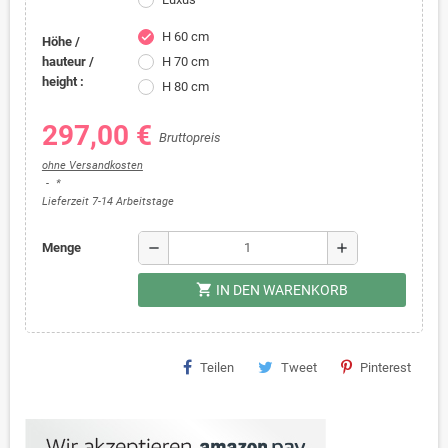
H 60 cm
check
Höhe /
hauteur /
H 70 cm
height :
H 80 cm
297,00 €
Bruttopreis
ohne Versandkosten
*
Lieferzeit 7-14 Arbeitstage
remove
add
Menge
shopping_cart
IN DEN WARENKORB
Teilen
Tweet
Pinterest