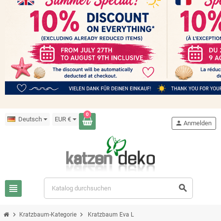
0
Deutsch
EUR €
person
Anmelden
view_headline
search
chevron_right
chevron_right
Kratzbaum-Kategorie
Kratzbaum Eva L