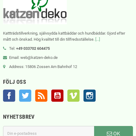
Kattträdstillverkning, självsydda kattbäddar och hundbäddar. Gjord efter
mått och önskad. Hög kvalitet till din tillfredsställelse.
[...]
Tel:
+49 033702 604475
Email: web@katzen-deko.de
Address: 15806 Zossen Am Bahnhof 12
FÖLJ OSS
Facebook
Twitter
RSS
YouTube
Vimeo
Instagram
NYHETSBREV
OK