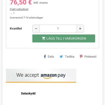
76,50 €
Inkl. moms
Frakt exkluderat
*
leveranstid 7-14 arbetsdagar
remove
add
Kvantitet
shopping_cart
LÄGG TILL I VARUKORGEN
Dela
Twittra
Pinterest
Dataskydd