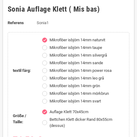
Sonia Auflage Klett ( Mis bas)
Referens
Sonia1
Mikrofiber isbjörn 14mm naturvit
check
Mikrofiber isbjörn 14mm taupe
Mikrofiber isbjörn 14mm silvergrå
Mikrofiber isbjörn 14mm sande
textil färg:
Mikrofiber isbjörn 14mm power rosa
Mikrofiber isbjörn 14mm leo grå
Mikrofiber isbjörn 14mm grön
Mikrofiber isbjörn 14mm mörkbrun
Mikrofiber isbjörn 14mm svart
Auflage Klett 70x45cm
check
Größe /
Bettchen Klett dicker Rand 80x55cm
Taille:
(dessus)