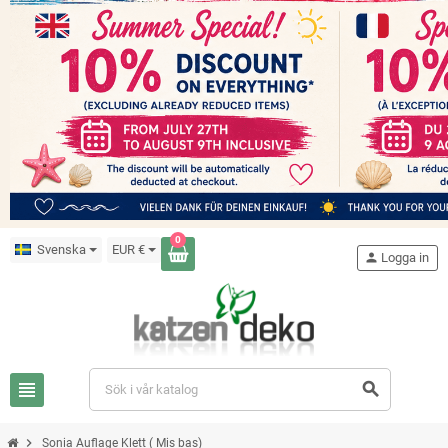
0
Svenska
EUR €
person
Logga in
view_headline
search
chevron_right
Sonia Auflage Klett ( Mis bas)