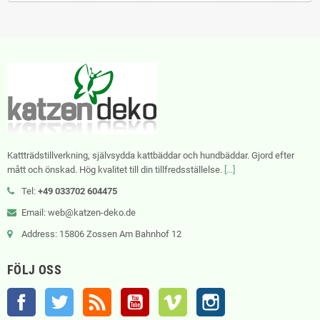
Kattträdstillverkning, självsydda kattbäddar och hundbäddar. Gjord efter
mått och önskad. Hög kvalitet till din tillfredsställelse.
[...]
Tel:
+49 033702 604475
Email: web@katzen-deko.de
Address: 15806 Zossen Am Bahnhof 12
FÖLJ OSS
Facebook
Twitter
RSS
YouTube
Vimeo
Instagram