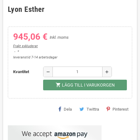
Lyon Esther
945,06 €
Inkl. moms
Frakt exkluderat
*
leveranstid 7-14 arbetsdagar
remove
add
Kvantitet
shopping_cart
LÄGG TILL I VARUKORGEN
Dela
Twittra
Pinterest