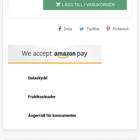
shopping_cart
LÄGG TILL I VARUKORGEN
Dela
Twittra
Pinterest
Dataskydd
Fraktkostnader
Ångerrätt för konsumenter