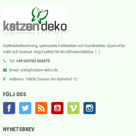
Kattträdstillverkning, självsydda kattbäddar och hundbäddar. Gjord efter
mått och önskad. Hög kvalitet till din tillfredsställelse.
[...]
Tel:
+49 033702 604475
Email: web@katzen-deko.de
Address: 15806 Zossen Am Bahnhof 12
FÖLJ OSS
Facebook
Twitter
RSS
YouTube
Vimeo
Instagram
NYHETSBREV