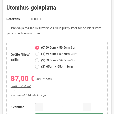
Utomhus golvplatta
Referens
1300-D
Du kan välja mellan skärmtryckta multiplexplattor för golvet 30mm
tjockt med gummifötter.
(0)59,5cm x 59,5cm-3cm
check
(1)59,5cm x 59,5cm-3cm
Größe /Size/
Taille:
(2)59,5cm x 59,5cm-3cm
(3) 65cm x 65cm-3cm
87,00 €
Inkl. moms
Frakt exkluderat
*
leveranstid 7-14 arbetsdagar
remove
add
Kvantitet