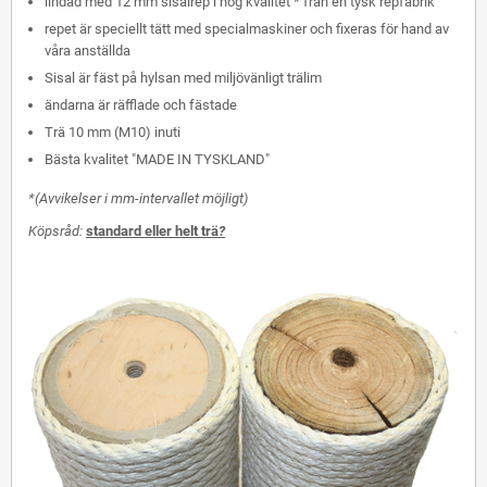
lindad med 12 mm sisalrep i hög kvalitet * från en tysk repfabrik
repet är speciellt tätt med specialmaskiner och fixeras för hand av
våra anställda
Sisal är fäst på hylsan med miljövänligt trälim
ändarna är räfflade och fästade
Trä 10 mm (M10) inuti
Bästa kvalitet "MADE IN TYSKLAND"
*(Avvikelser i mm-intervallet möjligt)
Köpsråd:
standard eller helt trä
?