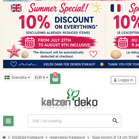
0
Svenska
EUR €
person
Logga in
view_headline
search
chevron_right
chevron_right
chevron_right
Klösträd-Kategorie
reservdelar-Kategorie
Sisal kolonn Ø 14 cm SVAR