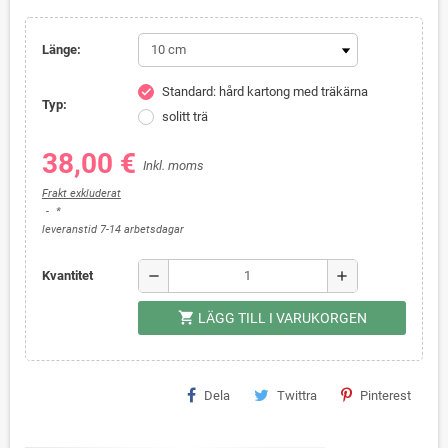
Länge:
Standard: hård kartong med träkärna
check
Typ:
solitt trä
38,00 €
Inkl. moms
Frakt exkluderat
*
leveranstid 7-14 arbetsdagar
remove
add
Kvantitet
shopping_cart
LÄGG TILL I VARUKORGEN
Dela
Twittra
Pinterest