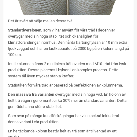
Det är svårt att välja mellan dessa två.
Standardversionen
, som vi har använt för våra träd i decennier,
övertygar med sin höga stabilitet och okänslighet för
klimatförändringar inomhus. Den hårda kartonghylsan är 10 mm extra
tjockväggad och har en lastkapacitet på 2000 kg på en kolonnlängd på
100 cm.
Inuti kolumnen finns 2 multiplexa trähuvuden med M10-tråd från tysk
produktion. Dessa placeras i hylsan i en komplex process. Detta
system tål även mycket starka krafter.
Statistiken för våra träd är baserad på perfektionen av kolumnerna.
Den
massiva trä varianten
övertygar med sin höga vikt. En kolonn av
helt trä väger i genomsnitt cirka 30% mer än standardvarianten. Detta
ger trädet ännu större stabilitet.
Som svar på många kundförfrågningar har vi nu också inkluderat
denna variant i vår produktion.
En heltäckande kolonn består helt av trä som är tillverkad av ett