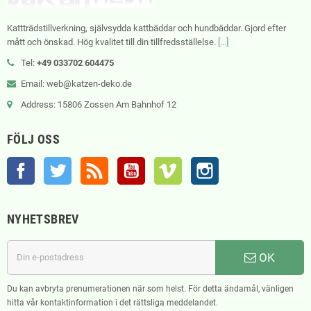
Kattträdstillverkning, självsydda kattbäddar och hundbäddar. Gjord efter
mått och önskad. Hög kvalitet till din tillfredsställelse.
[...]
Tel:
+49 033702 604475
Email: web@katzen-deko.de
Address: 15806 Zossen Am Bahnhof 12
FÖLJ OSS
Facebook
Twitter
RSS
YouTube
Vimeo
Instagram
NYHETSBREV
OK
Du kan avbryta prenumerationen när som helst. För detta ändamål, vänligen
hitta vår kontaktinformation i det rättsliga meddelandet.