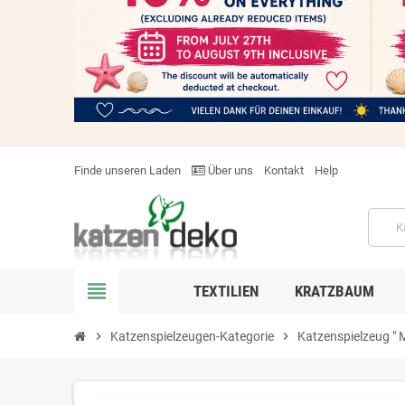
Finde unseren Laden
Über uns
Kontakt
Help
view_headline
TEXTILIEN
KRATZBAUM
chevron_right
Katzenspielzeugen-Kategorie
chevron_right
Katzenspielzeug " 