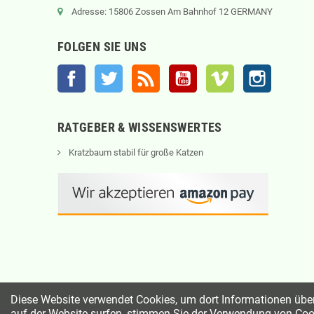
Adresse: 15806 Zossen Am Bahnhof 12 GERMANY
FOLGEN SIE UNS
Facebook
Twitter
RSS
YouTube
Vimeo
Instagram
RATGEBER & WISSENSWERTES
Kratzbaum stabil für große Katzen
Diese Website verwendet Cookies, um dort Informationen übe
auf der Website surfen, stimmen Sie der Verwendung von Co