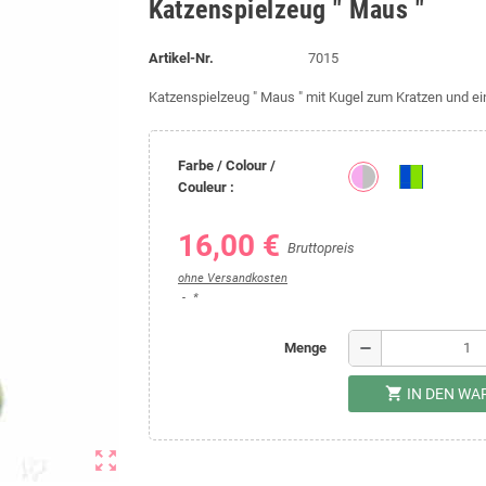
Katzenspielzeug " Maus "
Artikel-Nr.
7015
Katzenspielzeug " Maus " mit Kugel zum Kratzen und ei
Farbe / Colour /
Couleur :
16,00 €
Bruttopreis
ohne Versandkosten
*
remove
Menge
shopping_cart
IN DEN W
zoom_out_map