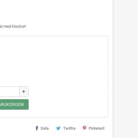
al med klockor!
add
 VARUKORGEN
Dela
Twittra
Pinterest