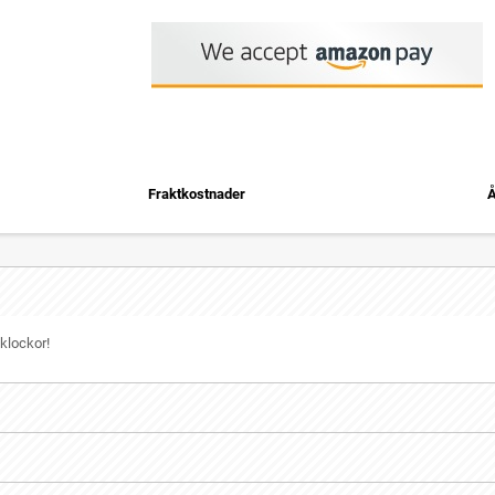
Fraktkostnader
Å
klockor!