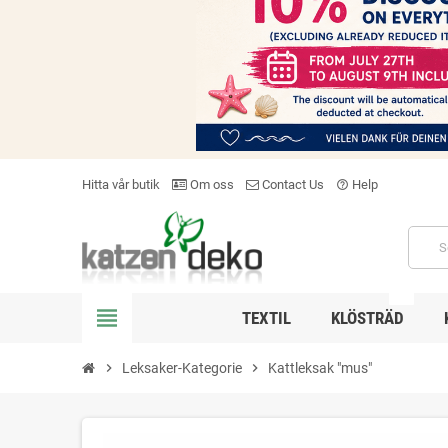
Hitta vår butik
Om oss
Contact Us
Help
help_outline
NEW
view_headline
TEXTIL
KLÖSTRÄD
chevron_right
Leksaker-Kategorie
chevron_right
Kattleksak "mus"