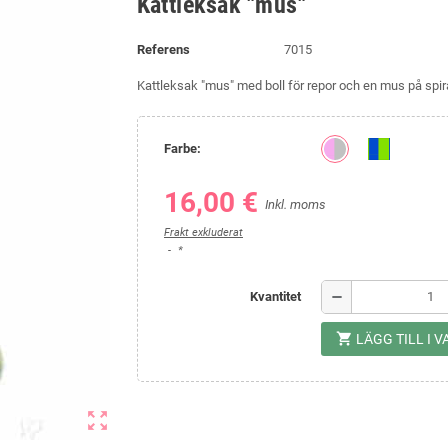
Kattleksak "mus"
Referens
7015
Kattleksak "mus" med boll för repor och en mus på spir
Farbe:
16,00 €
Inkl. moms
Frakt exkluderat
*
remove
Kvantitet
shopping_cart
LÄGG TILL I
zoom_out_map